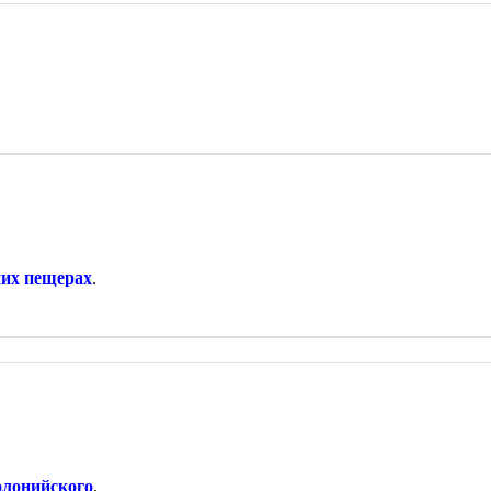
них пещерах
.
олонийского
.