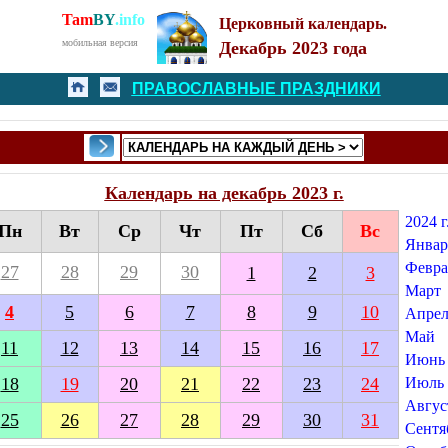
Tam
BY
.info
Церковный календарь.
мобильная версия
Декабрь 2023 года
ПРАВОСЛАВНЫЕ ПРАЗДНИКИ
Календарь на декабрь 2023 г.
2024 г
Пн
Вт
Ср
Чт
Пт
Сб
Вс
Январ
Февра
27
28
29
30
1
2
3
Март
4
5
6
7
8
9
10
Апрел
Май
11
12
13
14
15
16
17
Июнь
18
19
20
21
22
23
24
Июль
Авгус
25
26
27
28
29
30
31
Сентя