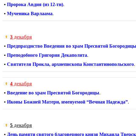
•
Пророка Авдия (из 12-ти)
.
•
Мученика Варлаама
.
3
декабря
•
Предпразднство Введения во храм Пресвятой Богородиц
•
Преподобного Григория Декаполита
.
•
Святителя Прокла, архиепископа Константинопольского
.
4
декабря
•
Введение во храм Пресвятой Богородицы
.
•
Иконы Божией Матери, именуемой “Вечная Надежда”
.
5
декабря
•
День памяти святого благоверного князя Михаила Тверск