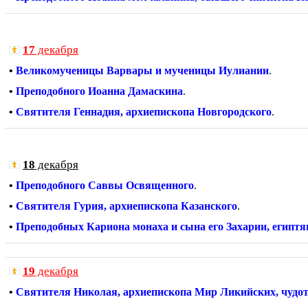
17
декабря
•
Великомученицы Варвары и мученицы Иулиании
.
•
Преподобного Иоанна Дамаскина
.
•
Святителя Геннадия, архиепископа Новгородского
.
18
декабря
•
Преподобного Саввы Освященного
.
•
Святителя Гурия, архиепископа Казанского
.
•
Преподобных Кариона монаха и сына его Захарии, египтя
19
декабря
•
Святителя Николая, архиепископа Мир Ликийских, чудо