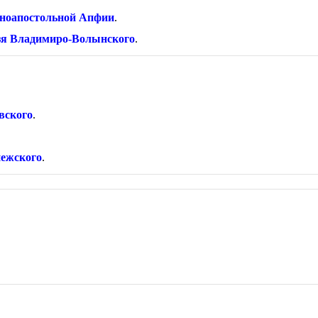
вноапостольной Апфии
.
язя Владимиро-Волынского
.
вского
.
нежского
.