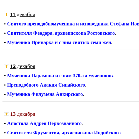
11
декабря
•
Святого преподобномученика и исповедника Стефана Но
•
Святителя Феодора, архиепископа Ростовского
.
•
Мученика Иринарха и с ним святых семи жен
.
12
декабря
•
Мученика Парамона и с ним 370-ти мучеников
.
•
Преподобного Акакия Синайского
.
•
Мученика Филумена Анкирского
.
13
декабря
•
Апостола Андрея Первозванного
.
•
Святителя Фрументия, архиепископа Индийского
.