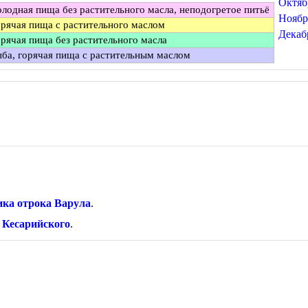
Октяб
лодная пища без растительного масла, неподогретое питьё
Ноябр
рячая пища с растительного маслом
Декаб
рячая пища без растительного масла
ба, горячая пища с растительным маслом
ика отрока Варула
.
 Кесарийского
.