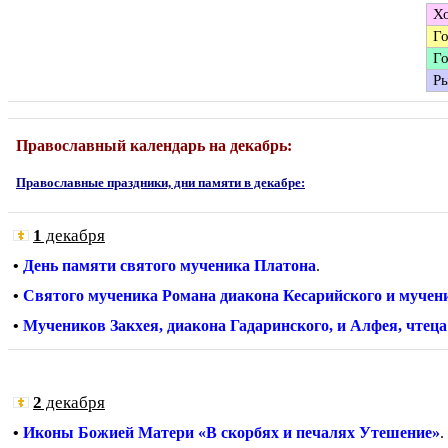
Хо
Го
Го
Ры
Православный календарь на декабрь:
Православные праздники, дни памяти в декабре:
1
декабря
•
День памяти святого мученика Платона
.
•
Святого мученика Романа диакона Кесарийского и мучен
•
Мучеников Закхея, диакона Гадаринского, и Алфея, чтеца
2
декабря
•
Иконы Божией Матери «В скорбях и печалях Утешение»
.