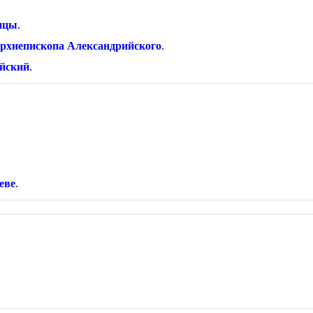
дицы
.
архиепископа Александрийского
.
ийский
.
еве
.