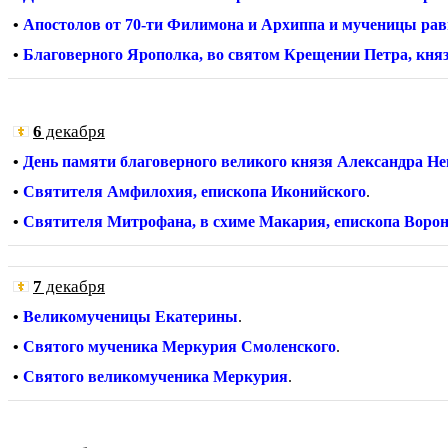
•
Апостолов от 70-ти Филимона и Архиппа и мученицы ра
•
Благоверного Ярополка, во святом Крещении Петра, кн
6
декабря
•
День памяти благоверного великого князя Александра Не
•
Святителя Амфилохия, епископа Иконийского
.
•
Святителя Митрофана, в схиме Макария, епископа Воро
7
декабря
•
Великомученицы Екатерины
.
•
Святого мученика Меркурия Смоленского
.
•
Святого великомученика Меркурия
.