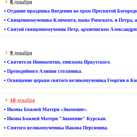
8
декабря
•
Отдание праздника Введения во храм Пресвятой Богоро
•
Священномученика Климента, папы Римского, и Петра, 
•
Святой священномученик Петр, архиепископ Александр
9
декабря
•
Святителя Иннокентия, епископа Иркутского
.
•
Преподобного Алипия столпника
.
•
Освящение церкви святого великомученика Георгия в Ки
10
декабря
•
Иконы Божией Матери «Знамение»
.
•
Икона Божией Матери "Знамение" Курская
.
•
Святого великомученика Иакова Персянина
.