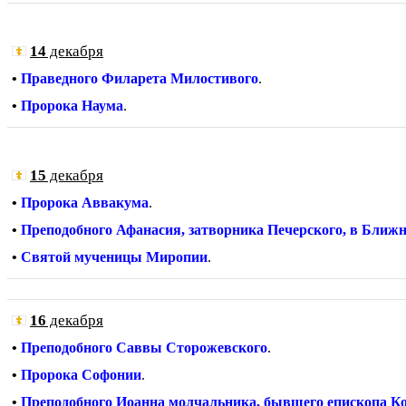
14
декабря
•
Праведного Филарета Милостивого
.
•
Пророка Наума
.
15
декабря
•
Пророка Аввакума
.
•
Преподобного Афанасия, затворника Печерского, в Ближ
•
Святой мученицы Миропии
.
16
декабря
•
Преподобного Саввы Сторожевского
.
•
Пророка Софонии
.
•
Преподобного Иоанна молчальника, бывшего епископа К