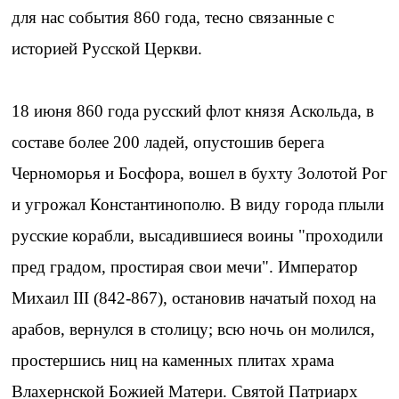
для нас события 860 года, тесно связанные с
историей Русской Церкви.
18 июня 860 года русский флот князя Аскольда, в
составе более 200 ладей, опустошив берега
Черноморья и Босфора, вошел в бухту Золотой Рог
и угрожал Константинополю. В виду города плыли
русские корабли, высадившиеся воины "проходили
пред градом, простирая свои мечи". Император
Михаил III (842-867), остановив начатый поход на
арабов, вернулся в столицу; всю ночь он молился,
простершись ниц на каменных плитах храма
Влахернской Божией Матери. Святой Патриарх