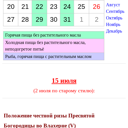
Август
20
21
22
23
24
25
26
Сентябрь
Октябрь
27
28
29
30
31
1
2
Ноябрь
Декабрь
Горячая пища без растительного масла
Холодная пища без растительного масла,
неподогретое питьё
Рыба, горячая пища с растительным маслом
15 июля
(2 июля по старому стилю):
Положение честной ризы Пресвятой
Богородицы во Влахерне (V)