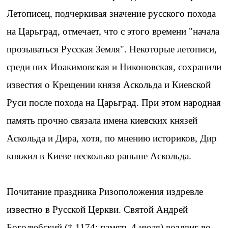
Летописец, подчеркивая значение русского похода
на Царьград, отмечает, что с этого времени "начала
прозываться Русская Земля". Некоторые летописи,
среди них Иоакимовская и Никоновская, сохранили
известия о Крещении князя Аскольда и Киевской
Руси после похода на Царьград. При этом народная
память прочно связала имена киевских князей
Аскольда и Дира, хотя, по мнению историков, Дир
княжил в Киеве несколько раньше Аскольда.
Почитание праздника Ризоположения издревле
известно в Русской Церкви. Святой Андрей
Боголюбский († 1174; память 4 июля) воздвиг во