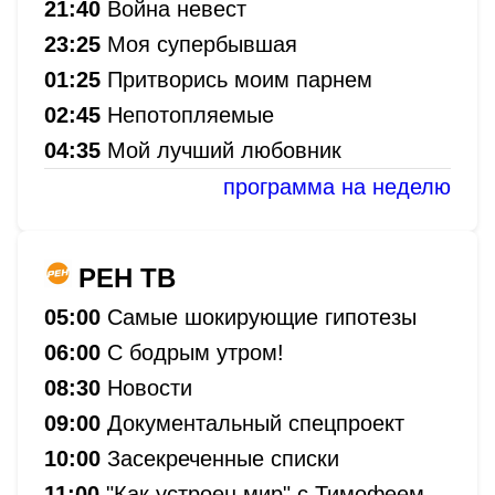
21:40
Война невест
23:25
Моя супербывшая
01:25
Притворись моим парнем
02:45
Непотопляемые
04:35
Мой лучший любовник
программа на неделю
РЕН ТВ
05:00
Самые шокирующие гипотезы
06:00
С бодрым утром!
08:30
Новости
09:00
Документальный спецпроект
10:00
Засекреченные списки
11:00
"Как устроен мир" с Тимофеем