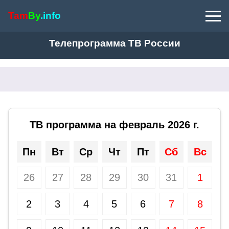
Tam
By
.info
Телепрограмма ТВ России
ТВ программа на февраль 2026 г.
Пн
Вт
Ср
Чт
Пт
Сб
Вс
26
27
28
29
30
31
1
2
3
4
5
6
7
8