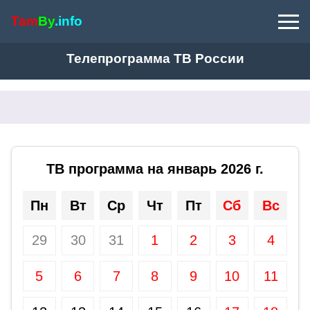
Tam
By
.info
Телепрограмма ТВ России
ТВ программа на январь 2026 г.
Пн
Вт
Ср
Чт
Пт
Сб
Вс
29
30
31
1
2
3
4
5
6
7
8
9
10
11