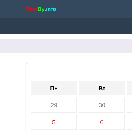
Tam
By
.info
Пн
Вт
29
30
5
6