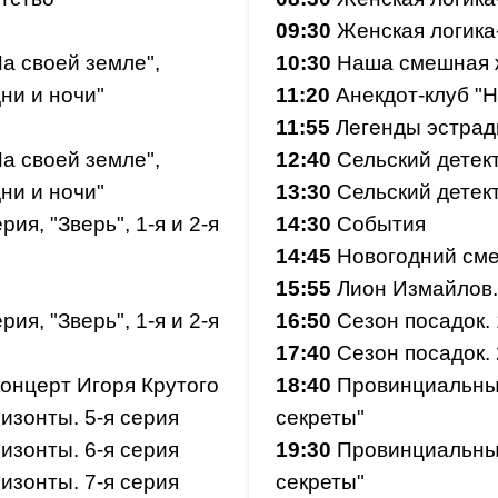
09:30
Женская логика-
а своей земле",
10:30
Наша смешная ж
ни и ночи"
11:20
Анекдот-клуб "
11:55
Легенды эстрад
а своей земле",
12:40
Сельский детект
ни и ночи"
13:30
Сельский детект
ия, "Зверь", 1-я и 2-я
14:30
События
14:45
Новогодний см
15:55
Лион Измайлов. 
ия, "Зверь", 1-я и 2-я
16:50
Сезон посадок. 
17:40
Сезон посадок. 
онцерт Игоря Крутого
18:40
Провинциальный 
изонты. 5-я серия
секреты"
изонты. 6-я серия
19:30
Провинциальный 
изонты. 7-я серия
секреты"