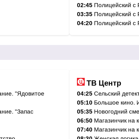
02:45
Полицейский с Р
03:35
Полицейский с Р
04:20
Полицейский с Р
ТВ Центр
ние. "Ядовитое
04:25
Сельский детект
05:10
Большое кино. 
ние. "Запас
05:35
Новогодний см
06:50
Магазинчик на к
07:40
Магазинчик на к
тство
08:30
Женская логика-