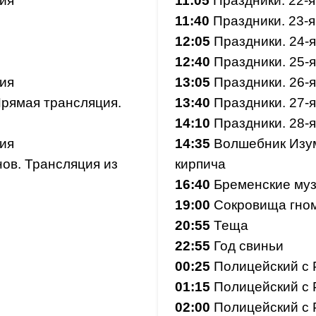
ия
11:05
Праздники. 22-я
11:40
Праздники. 23-я
12:05
Праздники. 24-я
12:40
Праздники. 25-я
ия
13:05
Праздники. 26-я
рямая трансляция.
13:40
Праздники. 27-я
14:10
Праздники. 28-я
ия
14:35
Волшебник Изум
в. Трансляция из
кирпича
16:40
Бременские му
19:00
Сокровища гно
20:55
Теща
22:55
Год свиньи
00:25
Полицейский с Р
01:15
Полицейский с Р
02:00
Полицейский с Р