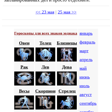
<< 23 мая
|
25 мая >>
январь
Гороскопы для всех знаков зодиака
февраль
Овен
Телец
Близнецы
март
апрель
Рак
Лев
Дева
май
июнь
июль
Весы
Скорпион
Стрелец
август
сентябрь