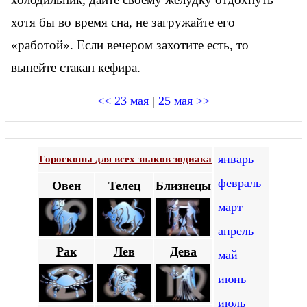
хотя бы во время сна, не загружайте его
«работой». Если вечером захотите есть, то
выпейте стакан кефира.
<< 23 мая
|
25 мая >>
январь
Гороскопы для всех знаков зодиака
февраль
Овен
Телец
Близнецы
март
апрель
Рак
Лев
Дева
май
июнь
июль