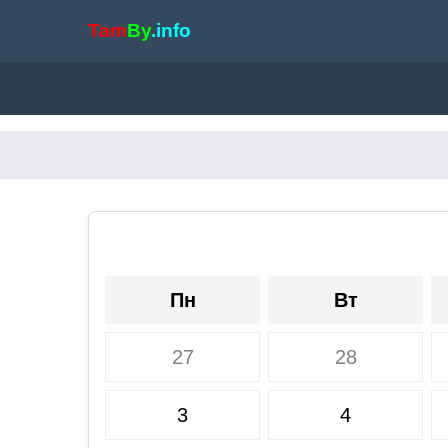
Tam
By
.info
Пн
Вт
27
28
3
4