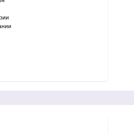
оя
рии
ании