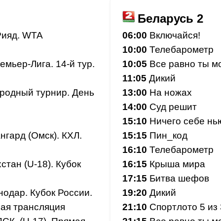
Беларусь 2
Рияд. WTA
06:00
Включайся!
10:00
Телебарометр
мьер-Лига. 14-й тур.
10:05
Все равно ты м
11:05
Дикий
родный турнир. День
13:00
На ножах
14:00
Суд решит
15:10
Ничего себе нь
нгард (Омск). КХЛ.
15:15
Пин_код
16:10
Телебарометр
стан (U-18). Кубок
16:15
Крыша мира
17:15
Битва шефов
одар. Кубок России.
19:20
Дикий
мая трансляция
21:10
Спортлото 5 из