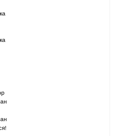
ка
ка
ор
ман
ман
я!