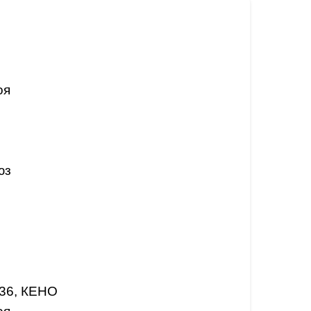
оя
юз
 36, КЕНО