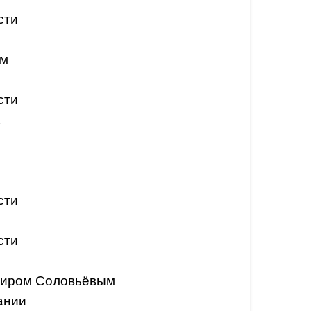
сти
ом
сти
а
сти
сти
миром Соловьёвым
ании