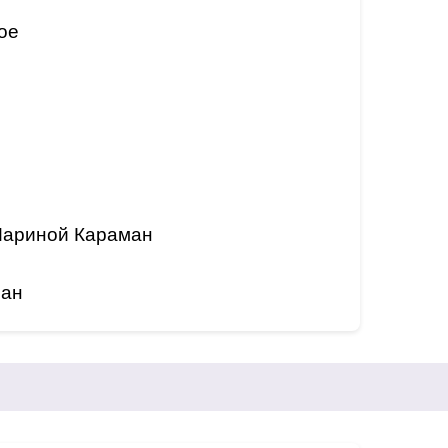
ое
Мариной Караман
ман