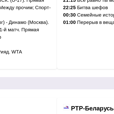
ПСК. (U-17). Прямая
21:15
Все равно ты м
 Между прочим; Спорт-
22:25
Битва шефов
00:30
Семейные исто
г) - Динамо (Москва).
01:00
Перерыв в вещ
1-й матч. Прямая
р
Рияд. WTA
РТР-Беларусь