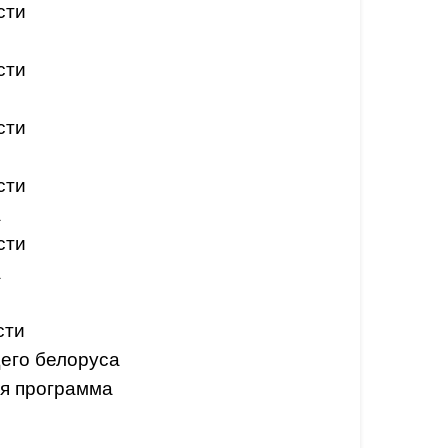
сти
сти
сти
сти
а
сти
а
сти
его белоруса
я программа