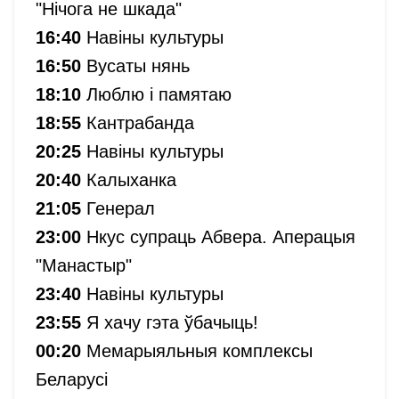
"Нічога не шкада"
16:40
Навіны культуры
16:50
Вусаты нянь
18:10
Люблю і памятаю
18:55
Кантрабанда
20:25
Навіны культуры
20:40
Калыханка
21:05
Генерал
23:00
Нкус супраць Абвера. Аперацыя
"Манастыр"
23:40
Навіны культуры
23:55
Я хачу гэта ўбачыць!
00:20
Мемарыяльныя комплексы
Беларусі