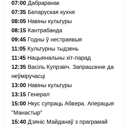
07:00
Дабраранак
07:35
Беларуская кухня
08:05
Навіны культуры
08:15
Кантрабанда
09:45
Годны ў нестраявыя
11:05
Культурны тыдзень
11:45
Нацыянальны хіт-парад
12:35
Васіль Купрэвіч. Запрашэнне да
неўміручасці
13:00
Навіны культуры
13:15
Генерал
15:00
Нкус супраць Абвера. Аперацыя
"Манастыр"
15:40
Дзяніс Майданаў з праграмай