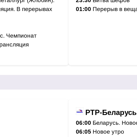
Металлург (Жлобин).
23:30
Битва шефов
яция. В перерывах
01:00
Перерыв в вещ
ис. Чемпионат
трансляция
РТР-Беларусь
06:00
Беларусь. Ново
06:05
Новое утро