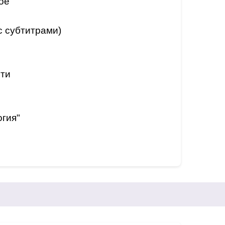
ое
с субтитрами)
ти
гия"