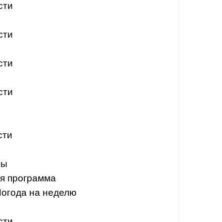
сти
сти
сти
сти
сти
ны
я программа
Погода на неделю
сти