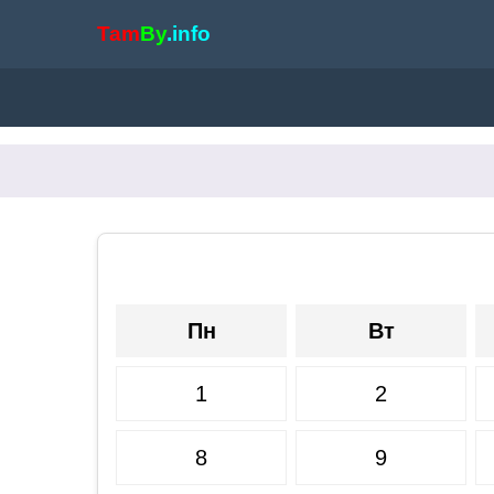
Tam
By
.info
Пн
Вт
1
2
8
9