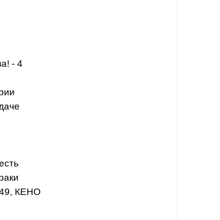
! - 4
рии
даче
оесть
раки
 49, КЕНО