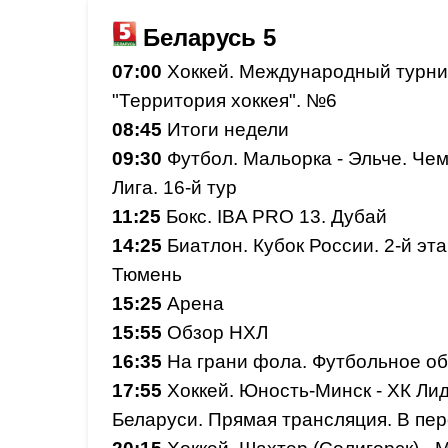
Беларусь 5
07:00
Хоккей. Международный турни
"Территория хоккея". №6
08:45
Итоги недели
09:30
Футбол. Мальорка - Эльче. Че
Лига. 16-й тур
11:25
Бокс. IBA PRO 13. Дубай
14:25
Биатлон. Кубок России. 2-й эт
Тюмень
15:25
Арена
15:55
Обзор НХЛ
16:35
На грани фола. Футбольное о
17:55
Хоккей. Юность-Минск - ХК Ли
Беларуси. Прямая трансляция. В пе