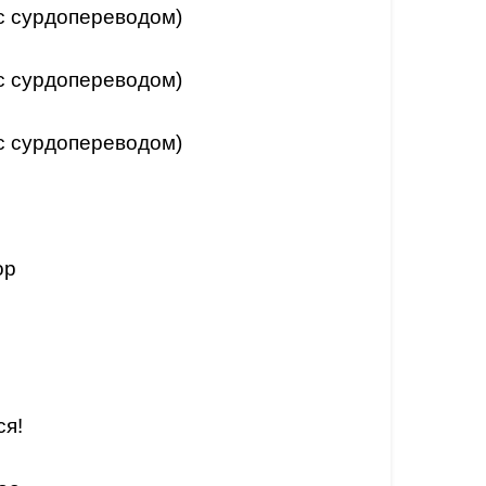
с сурдопереводом)
с сурдопереводом)
с сурдопереводом)
ор
я!