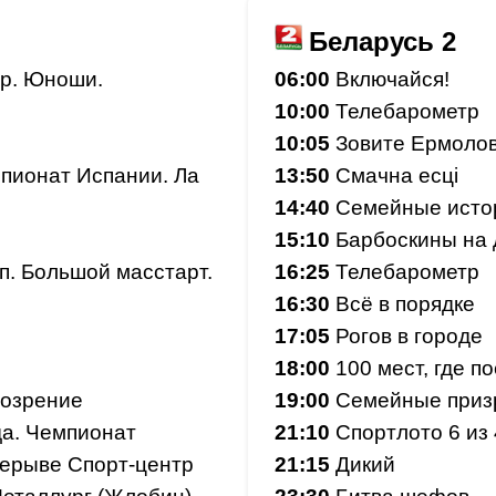
Беларусь 2
р. Юноши.
06:00
Включайся!
10:00
Телебарометр
10:05
Зовите Ермолова
мпионат Испании. Ла
13:50
Смачна есцi
14:40
Семейные исто
15:10
Барбоскины на 
ап. Большой масстарт.
16:25
Телебарометр
16:30
Всё в порядке
17:05
Рогов в городе
18:00
100 мест, где п
бозрение
19:00
Семейные приз
да. Чемпионат
21:10
Спортлото 6 из
рерыве Спорт-центр
21:15
Дикий