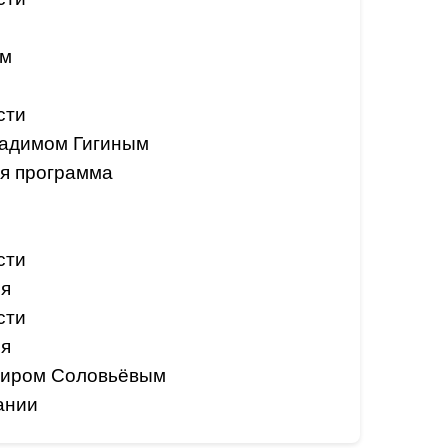
ом
сти
Вадимом Гигиным
я программа
сти
ия
сти
ия
миром Соловьёвым
ании