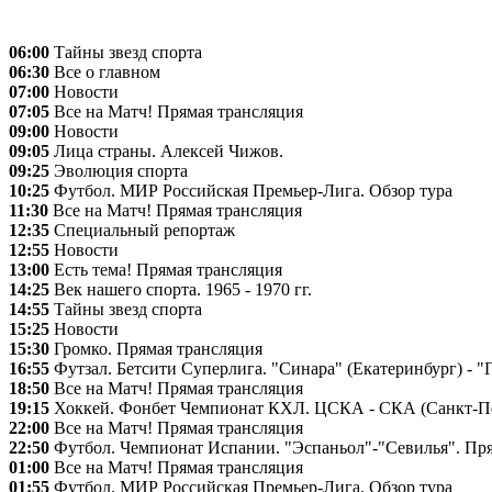
06:00
Тайны звезд спорта
06:30
Все о главном
07:00
Новости
07:05
Все на Матч! Прямая трансляция
09:00
Новости
09:05
Лица страны. Алексей Чижов.
09:25
Эволюция спорта
10:25
Футбол. МИР Российская Премьер-Лига. Обзор тура
11:30
Все на Матч! Прямая трансляция
12:35
Специальный репортаж
12:55
Новости
13:00
Есть тема! Прямая трансляция
14:25
Век нашего спорта. 1965 - 1970 гг.
14:55
Тайны звезд спорта
15:25
Новости
15:30
Громко. Прямая трансляция
16:55
Футзал. Бетсити Суперлига. "Синара" (Екатеринбург) - 
18:50
Все на Матч! Прямая трансляция
19:15
Хоккей. Фонбет Чемпионат КХЛ. ЦСКА - СКА (Санкт-Пет
22:00
Все на Матч! Прямая трансляция
22:50
Футбол. Чемпионат Испании. "Эспаньол"-"Севилья". Пря
01:00
Все на Матч! Прямая трансляция
01:55
Футбол. МИР Российская Премьер-Лига. Обзор тура