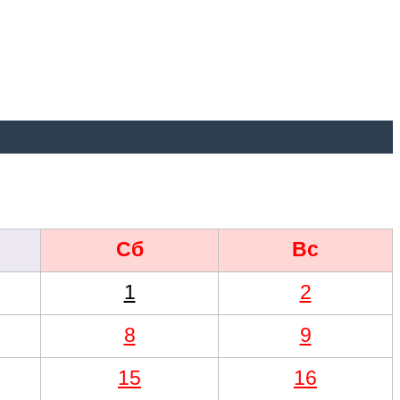
Сб
Вс
1
2
8
9
15
16