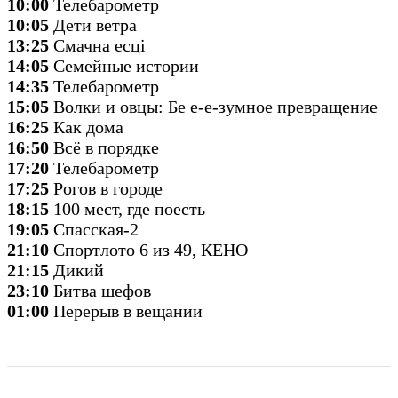
10:00
Телебарометр
10:05
Дети ветра
13:25
Смачна есцi
14:05
Семейные истории
14:35
Телебарометр
15:05
Волки и овцы: Бе е-е-зумное превращение
16:25
Как дома
16:50
Всё в порядке
17:20
Телебарометр
17:25
Рогов в городе
18:15
100 мест, где поесть
19:05
Спасская-2
21:10
Спортлото 6 из 49, КЕНО
21:15
Дикий
23:10
Битва шефов
01:00
Перерыв в вещании