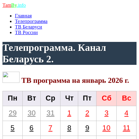
Tam
By
.info
Главная
Телепрограмма
ТВ Беларуси
ТВ России
Телепрограмма. Канал
Беларусь 2.
ТВ программа на январь 2026 г.
Пн
Вт
Ср
Чт
Пт
Сб
Вс
29
30
31
1
2
3
4
5
6
7
8
9
10
11