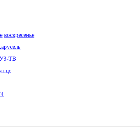
воскресенье
Карусель
УЗ-ТВ
лнце
4