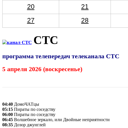
20
21
27
28
СТС
программа телепередач телеканала СТС
5 апреля 2026 (воскресенье)
04:40
ДомоЧАТцы
05:15
Пираты по соседству
06:00
Пираты по соседству
06:45
Волшебное зеркало, или Двойные неприятности
08:35
Дозор джунглей