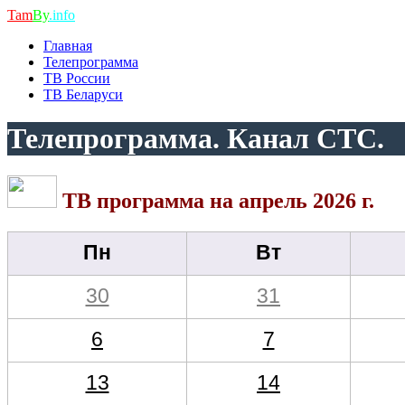
Tam
By
.info
Главная
Телепрограмма
ТВ России
ТВ Беларуси
Телепрограмма. Канал СТС.
ТВ программа на апрель 2026 г.
Пн
Вт
30
31
6
7
13
14