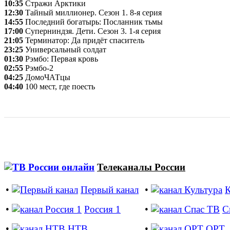
10:35
Стражи Арктики
12:30
Тайный миллионер. Сезон 1. 8-я серия
14:55
Последний богатырь: Посланник тьмы
17:00
Суперниндзя. Дети. Сезон 3. 1-я серия
21:05
Терминатор: Да придёт спаситель
23:25
Универсальный солдат
01:30
Рэмбо: Первая кровь
02:55
Рэмбо-2
04:25
ДомоЧАТцы
04:40
100 мест, где поесть
Телеканалы России
•
Первый канал
•
К
•
Россия 1
•
С
•
НТВ
•
ОРТ