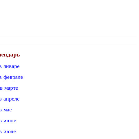
лендарь
в январе
в феврале
в марте
в апреле
в мае
в июне
в июле