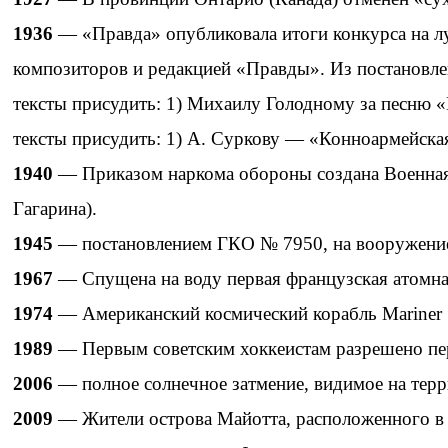
1936
— «Правда» опубликовала итоги конкурса на л
композиторов и редакцией «Правды». Из постановл
тексты присудить: 1) Михаилу Голодному за песню «
тексты присудить: 1) А. Суркову — «Конноармейская
1940
— Приказом наркома обороны создана Военная 
Гагарина).
1945
— постановлением ГКО № 7950, на вооружение
1967
— Спущена на воду первая французская атомна
1974
— Американский космический корабль Mariner 
1989
— Первым советским хоккеистам разрешено пе
2006
— полное солнечное затмение, видимое на терр
2009
— Жители острова Майотта, расположенного в