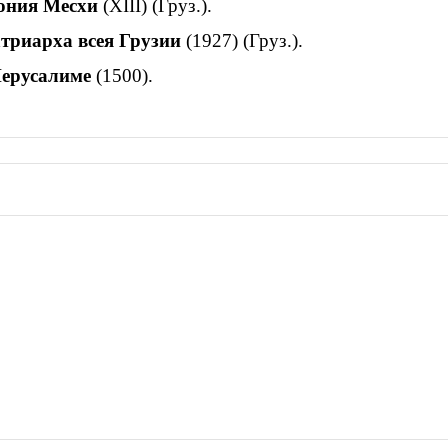
ония Месхи
(XIII) (Груз.).
атриарха всея Грузии
(1927) (Груз.).
Иерусалиме
(1500).