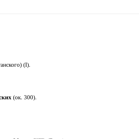
анского) (I).
ских
(ок. 300).