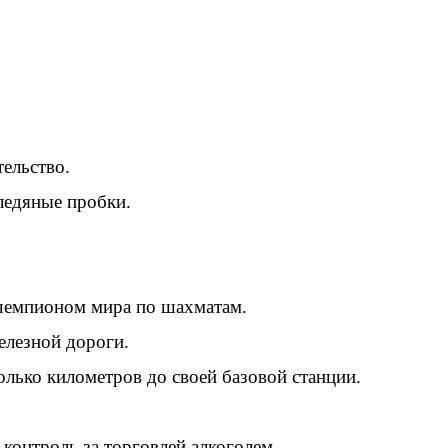
ельство.
ледяные пробки.
чемпионом мира по шахматам.
елезной дороги.
лько километров до своей базовой станции.
контроль за торговлей алкоголем.