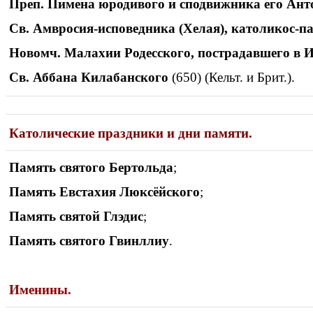
Преп. Пимена юродивого и сподвижника его Ант
Св. Амвросия-исповедника (Хелая), католикос-п
Новомч. Малахии Родесского, пострадавшего в 
Св. Аббана Килабанского
(650) (Кельт. и Брит.).
Католические праздники и дни памяти.
Память святого Бертольда
;
Память Евстахия Люксёйского
;
Память святой Глэдис
;
Память святого Гвинллиу
.
Именины
.