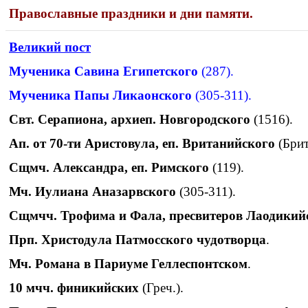
Православные праздники и дни памяти.
Великий пост
Мученика Савина Египетского
(287).
Мученика Папы Ликаонского
(305-311).
Свт. Серапиона, архиеп. Новгородского
(1516).
Ап. от 70-ти Аристовула, еп. Вританийского
(Брит
Сщмч. Александра, еп. Римского
(119).
Мч. Иулиана Аназарвского
(305-311).
Сщмчч. Трофима и Фала, пресвитеров Лаодикий
Прп. Христодула Патмосского чудотворца
.
Мч. Романа в Париуме Геллеспонтском
.
10 мчч. финикийских
(Греч.).