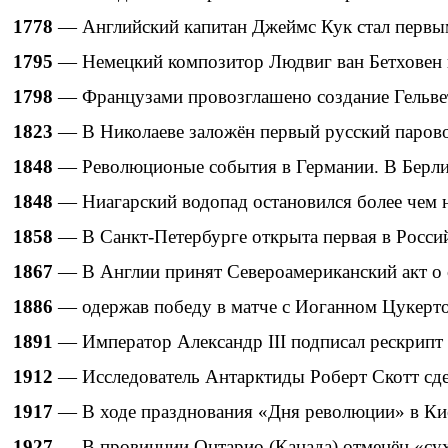
1778
— Английский капитан Джеймс Кук стал первы
1795
— Немецкий композитор Людвиг ван Бетховен в
1798
— Французами провозглашено создание Гельве
1823
— В Николаеве заложён первый русский паров
1848
— Революционые события в Германии. В Берлин
1848
— Ниагарский водопад остановился более чем на
1858
— В Санкт-Петербурге открыта первая в Росси
1867
— В Англии принят Североамериканский акт о 
1886
— одержав победу в матче с Иоганном Цукерт
1891
— Император Александр III подписал рескрипт 
1912
— Исследователь Антарктиды Роберт Скотт сдел
1917
— В ходе празднования «Дня революции» в Кие
1927
— В провинции Онтарио (Канада) отменён «сухо