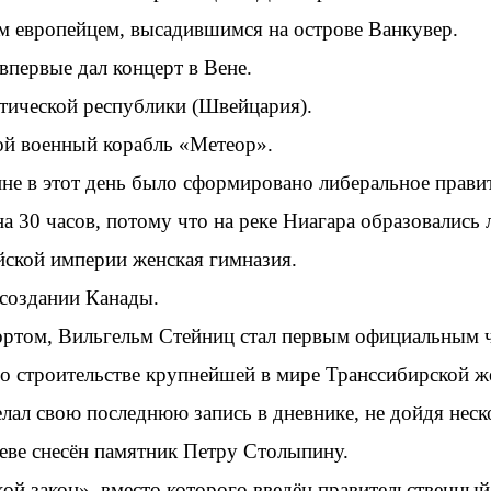
м европейцем, высадившимся на острове Ванкувер.
первые дал концерт в Вене.
тической республики (Швейцария).
ой военный корабль «Метеор».
е в этот день было сформировано либеральное правит
 30 часов, потому что на реке Ниагара образовались 
йской империи женская гимназия.
создании Канады.
ортом, Вильгельм Стейниц стал первым официальным 
о строительстве крупнейшей в мире Транссибирской ж
ал свою последнюю запись в дневнике, не дойдя неско
ве снесён памятник Петру Столыпину.
й закон», вместо которого введён правительственный 