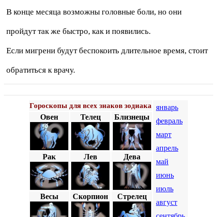
В конце месяца возможны головные боли, но они
пройдут так же быстро, как и появились.
Если мигрени будут беспокоить длительное время, стоит
обратиться к врачу.
Гороскопы для всех знаков зодиака
январь
Овен
Телец
Близнецы
февраль
март
апрель
Рак
Лев
Дева
май
июнь
июль
Весы
Скорпион
Стрелец
август
сентябрь