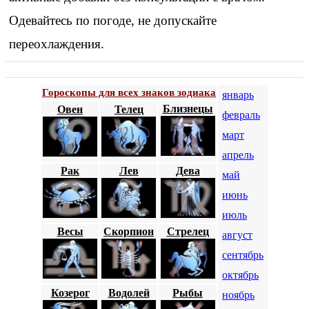
Одевайтесь по погоде, не допускайте
переохлаждения.
Гороскопы для всех знаков зодиака
январь
Близнецы
Овен
Телец
февраль
март
апрель
Рак
Лев
Дева
май
июнь
июль
Весы
Скорпион
Стрелец
август
сентябрь
октябрь
Козерог
Водолей
Рыбы
ноябрь