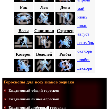
апрель
Рак
Лев
Дева
май
июнь
июль
Весы
Скорпион
Стрелец
август
сентябрь
октябрь
Козерог
Водолей
Рыбы
ноябрь
декабрь
Гороскопы для всех знаков зодиака
Ежедневный общий гороскоп
Ежедневный бизнес-гороскоп
Ежедневный любовный гороскоп