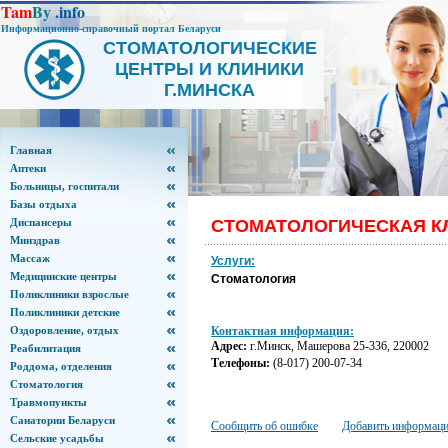
Tam
By
.info
Информационно-справочный портал Беларуси
СТОМАТОЛОГИЧЕСКИЕ
ЦЕНТРЫ
И КЛИНИКИ
Г.МИНСКА
Главная
Аптеки
Больницы, госпитали
Базы отдыха
Диспансеры
СТОМАТОЛОГИЧЕСКАЯ К
Минздрав
Массаж
Услуги:
Медицинские центры
Стоматология
Поликлиники взрослые
Поликлиники детские
Оздоровление, отдых
Контактная информация:
Адрес:
г.Минск, Машерова 25-336, 220002
Реабилитация
Телефоны:
(8-017) 200-07-34
Роддома, отделения
Стоматология
Травмопункты
Санатории Беларуси
Сообщить об ошибке
Добавить информаци
Сельские усадьбы