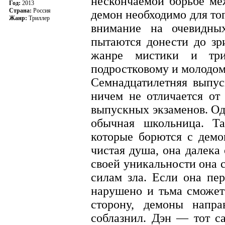
нескончаемой борьбе ме
Год:
2013
Страна:
Россия
демон необходимо для тог
Жанр:
Триллер
внимание на очевидны
пытаются донести до зр
жанре мистики и три
подростковому и молодо
Семнадцатилетняя выпу
ничем не отличается от
выпускных экзаменов. Одн
обычная школьница. Т
которые борются с демо
чистая душа, она далека
своей уникальности она с
силам зла. Если она пер
нарушено и тьма сможет
сторону, демоны напр
соблазнил. Дэн — тот с