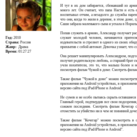
И тут в их дом забирается, сбежавший из армии
много лет. Он считает, что папа Насти и есть
воспитывал отчим, а незадолго до службы парень 
что они, когда то жили в деревне, в этом доме, 
Саши забрала маленького сына и уехала в Нориль
Попав служить в армию, Александр получает распр
Год:
2010
служит молодой человек, начинаются притес
Страна:
Россия
издевательств и стреляет в одного из своих обид
Жанр:
Драма
прихватив с собой автомат. Девочка узнает, что с
Время:
01:27:27
Она решает манипулировать Александром, подгов
получит родительскую любовь, а старший брат смо
учли похитители, это то, что малыш болен и н
посмотрев фильм Чужой в доме. Смотреть фильм
Также фильм "Чужой в доме" можно посмотреть в
приложении на Android устройствах, в приложени
версию сайта под iPad/iPhone и Android.
Не сумев и не особо пытаясь скрыть оставшиеся 
Главный герой, подтвердив все свои подозрения
сожжен последним. Смотреть фильм Кочегар со
отомстить за убийство ни в чем не повинной доче
Также фильм "Кочегар" можно посмотреть в он
приложении на Android устройствах, в приложени
версию сайта под iPad/iPhone и Android".