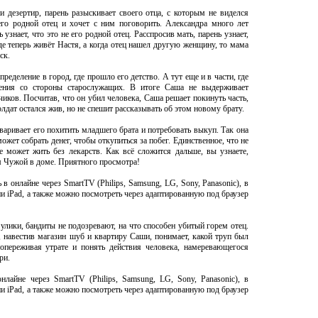
 дезертир, парень разыскивает своего отца, с которым не виделся
 его родной отец и хочет с ним поговорить. Александра много лет
узнает, что это не его родной отец. Расспросив мать, парень узнает,
где теперь живёт Настя, а когда отец нашел другую женщину, то мама
ск.
еделение в город, где прошло его детство. А тут еще и в части, где
нения со стороны старослужащих. В итоге Саша не выдерживает
чиков. Посчитав, что он убил человека, Саша решает покинуть часть,
олдат остался жив, но не спешит рассказывать об этом новому брату.
аривает его похитить младшего брата и потребовать выкуп. Так она
жет собрать денег, чтобы откупиться за побег. Единственное, что не
е может жить без лекарств. Как всё сложится дальше, вы узнаете,
 Чужой в доме. Приятного просмотра!
 онлайне через SmartTV (Philips, Samsung, LG, Sony, Panasonic), в
и iPad, а также можно посмотреть через адаптированную под браузер
улики, бандиты не подозревают, на что способен убитый горем отец.
, навестив магазин шуб и квартиру Саши, понимает, какой труп был
переживая утрате и понять действия человека, намеревающегося
ри.
лайне через SmartTV (Philips, Samsung, LG, Sony, Panasonic), в
и iPad, а также можно посмотреть через адаптированную под браузер