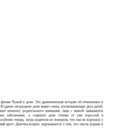
о фильм Чужой в доме. Это драматическая история об отношениях в
 В одном загородном доме живет семья, воспитывающая двух детей:
вает нехватку родительского внимания, папа с мамой занимаются
ное заболевание, а старшую дочь считаю ее уже взрослой и
собенно теперь, когда родители не поверили, что она не воровала у
ий арест. Девочка всерьёз задумывается о том, что она не родная в