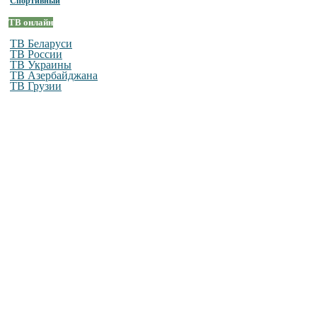
Спортивный
TB
онлайн
ТВ Беларуси
ТВ России
ТВ Украины
ТВ Азербайджана
ТВ Грузии