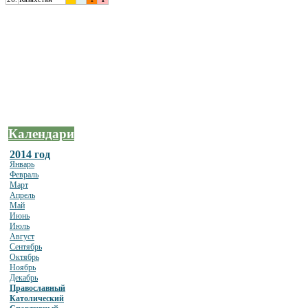
Календари
2014 год
Январь
Февраль
Март
Апрель
Май
Июнь
Июль
Август
Сентябрь
Октябрь
Ноябрь
Декабрь
Православный
Католический