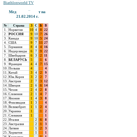
Biathlonworld TV
Медальный зачет на
21.02.2014 г.
№
Страна
З
С
Б
В
1.
Норвегия
10
4
8
22
2.
РОССИЯ
9
10
7
26
3.
Канада
9
10
5
24
4.
США
9
7
11
27
5.
Германия
8
4
4
16
6.
Нидерланды
6
7
9
22
7.
Швейцария
6
3
2
11
8.
БЕЛАРУСЬ
5
1
6
9.
Франция
4
4
7
15
10.
Польша
4
4
11.
Китай
3
4
2
9
12.
Юж.Корея
3
2
2
7
13.
Австрия
2
7
3
12
14.
Швеция
2
6
6
14
1
5.
Чехия
2
4
2
8
16.
Словения
2
1
4
7
17.
Япония
1
4
3
8
18.
Финляндия
1
3
4
19.
Великобрит.
1
1
2
4
20.
Украина
1
1
2
21.
Словакия
1
1
2
2.
Италия
2
6
8
23.
Австралия
2
1
3
24.
Латвия
1
2
3
25.
Хорватия
1
1
26.
Казахстан
1
1