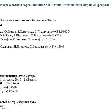
е и результаты соревнований
XXII
Зимних
Олимпийских Игр на
21
феврал
ий по лыжным гонкам и биатлону «Лаура»
ны
ко, Ю.Джима, В.Семеренко, О.Пидргушна) 0+5 1:10:02.5
О.Зайцева, Е.Шумилова, О.Вилухина) (0+4) +26.4
.Экхоф, А.К.Флатланд, Т.Бергер) (0+5) +37.6
Скардино, Н.Писарева, Д.Домрачева) (1+8) +1:30.9
жный центр «Роза Хутор»
 1-ый заезд;
20:15
- 2-ой заезд
 (США)
1:44.54
стрия)
1:45.07
стрия)
1:45.35
овый центр «Ледяной куб»
ны