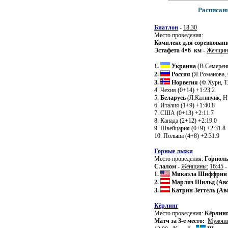
Расписани
Биатлон
-
18.30
Место проведения:
Комплекс для соревнован
Эстафета 4×6 км
-
Женщи
1.
Украина
(В.Семерен
2.
Россия
(Я.Романова, 
3.
Норвегия
(Ф.Хурн, Т
4. Чехия (0+14) +1:23.2
5.
Беларусь
(Л.Калинчик, Н.
6. Италия (1+9) +1:40.8
7. США (0+13) +2:11.7
8. Канада (2+12) +2:19.0
9. Швейцария (0+9) +2:31.8
10. Польша (4+8) +2:31.9
Горные лыжи
Место проведения:
Горнолы
Слалом
-
Женщины:
16:45
-
1.
Микаэла Шиффрин
2.
Марлиз Шильд (Ав
3.
Катрин Зеттель (Ав
Кёрлинг
Место проведения:
Кёрлинг
Матч за 3-е место:
Мужчи