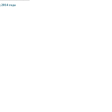
я
201
4
года