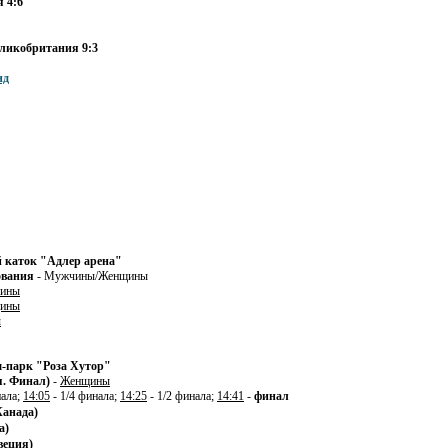
 4:6
ликобритания 9:3
нд
 каток "Адлер арена"
ования
- Мужчины/Женщины
ины
ины
ы
-парк "Роза Хутор"
. Финал)
-
Женщины
нала;
14:05
- 1/4 финала;
14:25
- 1/2 финала;
14:41
-
финал
Канада)
а)
веция)