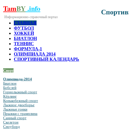
Tam
BY
.info
Спортивн
Информационно-справочный портал
ГЛАВНАЯ
ФУТБОЛ
ХОККЕЙ
БИАТЛОН
ТЕННИС
ФОРМУЛА-1
ОЛИМПИАДА 2014
СПОРТИВНЫЙ КАЛЕНДАРЬ
C
порт
Олимпиада-2014
Биатлон
Бобслей
Горнолыжный спорт
Кёрлинг
Конькобежный спорт
Лыжное двоеборье
Лыжные гонки
Прыжки с трамплина
Санный спорт
Скелетон
Сноуборд