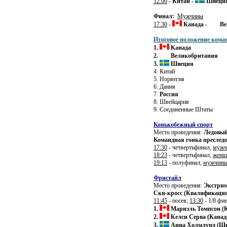
12.00
-
Китай -
Швеция
Финал:
Мужчины
17.30
-
Канада -
Ве
Итоговое положение кома
1.
Канада
2.
Великобритания
3.
Швеция
4. Китай
5. Норвегия
6. Дания
7.
Россия
8. Швейцария
9. Соединенные Штаты
Конькобежный спорт
Место проведения:
Ледовый
Командная гонка преслед
17:30
- четвертьфинал,
мужч
18:23
- четвертьфинал,
женщ
19:13
- полуфинал,
мужчин
Фристайл
Место проведения:
Экстрим
Ски-кросс (Квалификация
11:45
- посев;
13:30
- 1/8 фи
1.
Мариэль Томпсон (
2.
Келси Серва (Канад
3.
Анна Холмлунд (Ш