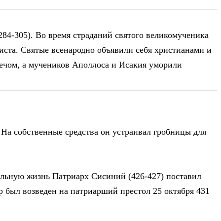
84-305). Во время страданий святого великомученика
риста. Святые всенародно объявили себя христианами и
мечом, а мучеников Аполлоса и Исакия уморили
 На собственные средства он устраивал гробницы для
ельную жизнь Патриарх Сисиний (426-427) поставил
р был возведен на патриарший престол 25 октября 431