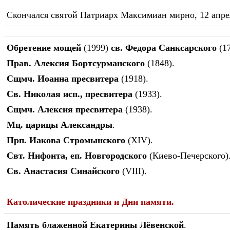
Скончался святой Патриарх Максимиан мирно, 12 апрел
Обретение мощей
(1999)
св. Федора Санксарского
(17
Прав. Алексия Бортсурманского
(1848).
Сщмч. Иоанна пресвитера
(1918).
Св. Николая исп., пресвитера
(1933).
Сщмч. Алексия пресвитера
(1938).
Мц. царицы Александры
.
Прп. Иакова Стромынского
(XIV).
Свт. Нифонта, еп. Новгородского
(Киево-Печерского)
Св. Анастасия Синайского
(VIII).
Католические праздники и Дни памяти.
Память
блаженной Екатерины Лёвенской
.