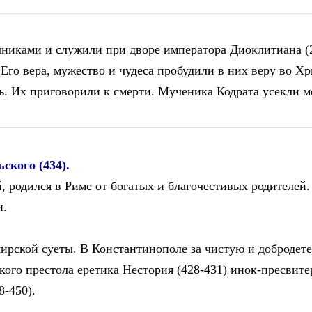
никами и служили при дворе императора Диоклитиана (2
. Его вера, мужество и чудеса пробудили в них веру во Х
сть. Их приговорили к смерти. Мученика Кодрата усекли 
ского (434).
родился в Риме от богатых и благочестивых родителей.
и.
ирской суеты. В Константинополе за чистую и добродет
кого престола еретика Нестория (428-431) инок-пресвите
8-450).