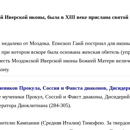
й Иверской иконы, была в ХIII веке прислана свято
а, недалеко от Моздока. Епископ Гаий построил для икон
 при котором вскоре была основана женская обитель (уп
 честь Моздокской Иверской иконы Божией Матери вели
ону.
ников Прокула, Соссия и Фавста диаконов, Дисидерия
е мученики Прокул, Соссий и Фавст диаконы, Дисидерий
ератора Диоклитиана (284-305).
авителю Кампании (Средняя Италия) Тимофею. За твердое