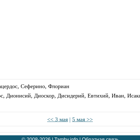
Сацердос, Сеферино, Флориан
с, Дионисий, Диоскор, Дисидерий, Евтихий, Иван, Исаки
<< 3 мая
|
5 мая >>
© 2008-2026 |
Tamby.info
|
Обратная связь