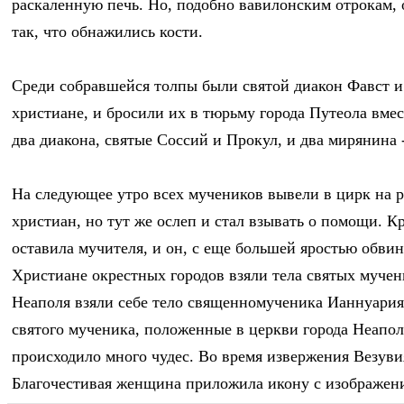
раскаленную печь. Но, подобно вавилонским отрокам, 
так, что обнажились кости.
Среди собравшейся толпы были святой диакон Фавст и 
христиане, и бросили их в тюрьму города Путеола вм
два диакона, святые Соссий и Прокул, и два мирянина
На следующее утро всех мучеников вывели в цирк на ра
христиан, но тут же ослеп и стал взывать о помощи. 
оставила мучителя, и он, с еще большей яростью обвиня
Христиане окрестных городов взяли тела святых мучен
Неаполя взяли себе тело священномученика Ианнуария.
святого мученика, положенные в церкви города Неапол
происходило много чудес. Во время извержения Везуви
Благочестивая женщина приложила икону с изображени