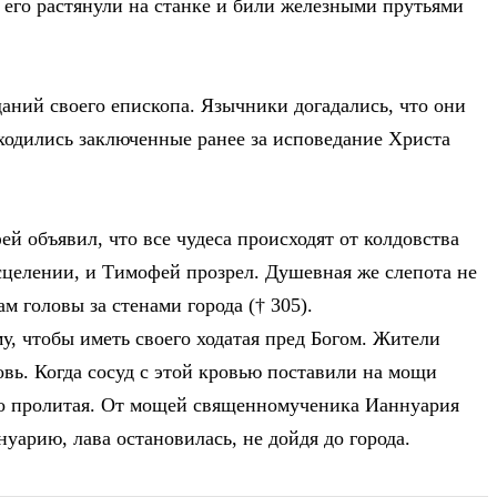
 его растянули на станке и били железными прутьями
аний своего епископа. Язычники догадались, что они
ходились заключенные ранее за исповедание Христа
й объявил, что все чудеса происходят от колдовства
сцелении, и Тимофей прозрел. Душевная же слепота не
м головы за стенами города († 305).
у, чтобы иметь своего ходатая пред Богом. Жители
вь. Когда сосуд с этой кровью поставили на мощи
 что пролитая. От мощей священномученика Ианнуария
арию, лава остановилась, не дойдя до города.