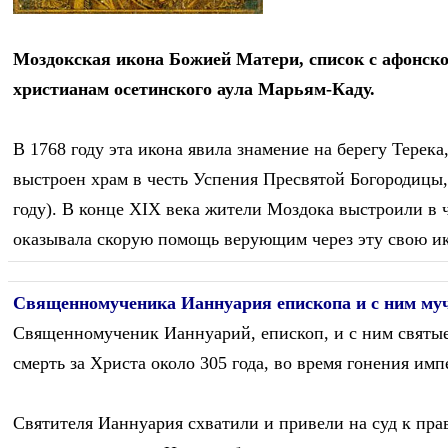
Моздокская икона Божией Матери, список с афонско
христианам осетинского аула Марьям-Каду.
В 1768 году эта икона явила знамение на берегу Терек
выстроен храм в честь Успения Пресвятой Богородицы,
году). В конце ХIХ века жители Моздока выстроили в
оказывала скорую помощь верующим через эту свою ик
Священномученика Ианнуария епископа и с ним муче
Священномученик Ианнуарий, епископ, и с ним святы
смерть за Христа около 305 года, во время гонения имп
Святителя Ианнуария схватили и привели на суд к пр