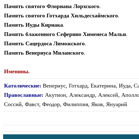
Память святого Флориана Лорхского
.
Память святого Готхарда Хильдесхаймского
.
Память Иуды Кириака
.
Память блаженного Сеферино Хименеса Мальи
.
Память Сацердоса Лиможского
.
Память Венериуса Миланского
.
Именины
.
Католические:
Венериус, Готхард, Екатерина, Иуда, 
Православные:
Акутион, Александр, Алексей, Аполло
Соссий, Фавст, Феодор, Филиппия, Яков, Януарий