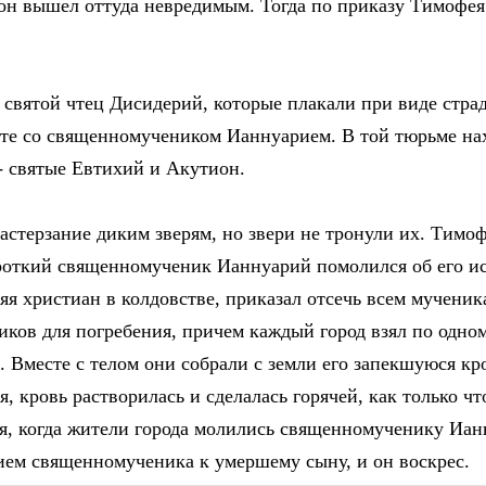
он вышел оттуда невредимым. Тогда по приказу Тимофея
святой чтец Дисидерий, которые плакали при виде страд
есте со священномучеником Ианнуарием. В той тюрьме на
 - святые Евтихий и Акутион.
стерзание диким зверям, но звери не тронули их. Тимофе
Кроткий священномученик Ианнуарий помолился об его и
я христиан в колдовстве, приказал отсечь всем мученика
иков для погребения, причем каждый город взял по одном
 Вместе с телом они собрали с земли его запекшуюся кро
я, кровь растворилась и сделалась горячей, как только
я, когда жители города молились священномученику Ианну
ем священномученика к умершему сыну, и он воскрес.