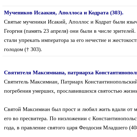
Мучеников Исаакия, Аполлоса и Кодрата (303).
Святые мученики Исакий, Аполлос и Кодрат были языч
Георгия (память 23 апреля) они были в числе зрителей
стали упрекать императора за его нечестие и жестоко
голодом († 303).
Святителя Максимиана, патриарха Константинополь
Святитель Максимиан, Патриарх Константинопольский, 
погребения умерших, прославившихся святостью жизн
Святой Максимиан был прост и любил жить вдали от м
его во пресвитера. По низложении с Константинопольс
года, в правление святого царя Феодосия Младшего (40